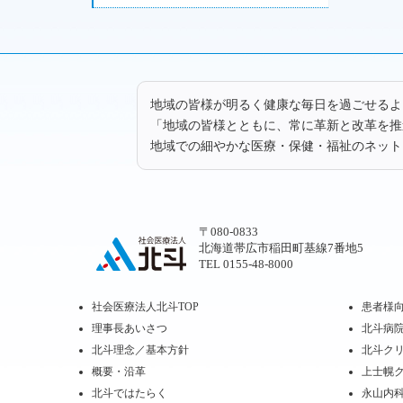
地域の皆様が明るく健康な毎日を過ごせるよ
「地域の皆様とともに、常に革新と改革を推
地域での細やかな医療・保健・福祉のネット
〒080-0833
北海道帯広市稲田町基線7番地5
TEL 0155-48-8000
社会医療法人北斗TOP
患者様向
理事長あいさつ
北斗病
北斗理念／基本方針
北斗ク
概要・沿革
上士幌
北斗ではたらく
永山内