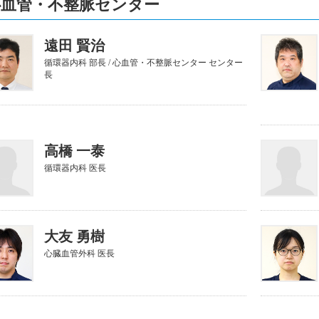
心血管・不整脈センター
遠田 賢治
循環器内科 部長 / 心血管・不整脈センター センター
長
高橋 一泰
循環器内科 医長
大友 勇樹
心臓血管外科 医長