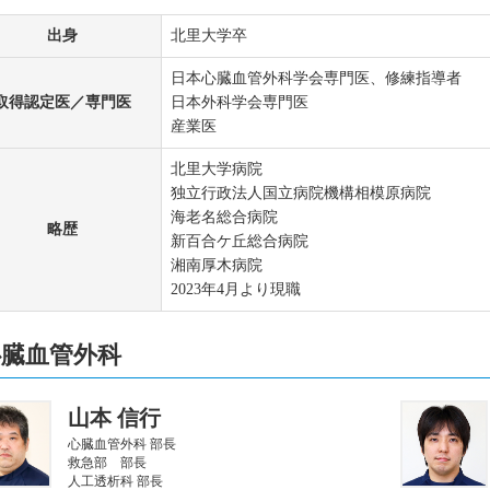
出身
北里大学卒
日本心臓血管外科学会専門医、修練指導者
取得認定医／専門医
日本外科学会専門医
産業医
北里大学病院
独立行政法人国立病院機構相模原病院
海老名総合病院
略歴
新百合ケ丘総合病院
湘南厚木病院
2023年4月より現職
心臓血管外科
山本 信行
心臓血管外科 部長
救急部 部長
人工透析科 部長