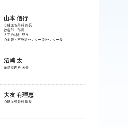
山本 信行
心臓血管外科 部長
救急部 部長
人工透析科 部長
心血管・不整脈センター 副センター長
沼﨑 太
循環器内科 医長
大友 有理恵
心臓血管外科 医長