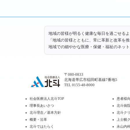
地域の皆様が明るく健康な毎日を過ごせるよ
「地域の皆様とともに、常に革新と改革を推
地域での細やかな医療・保健・福祉のネット
〒080-0833
北海道帯広市稲田町基線7番地5
TEL 0155-48-8000
社会医療法人北斗TOP
患者様向
理事長あいさつ
北斗病
北斗理念／基本方針
北斗ク
概要・沿革
上士幌
北斗ではたらく
永山内